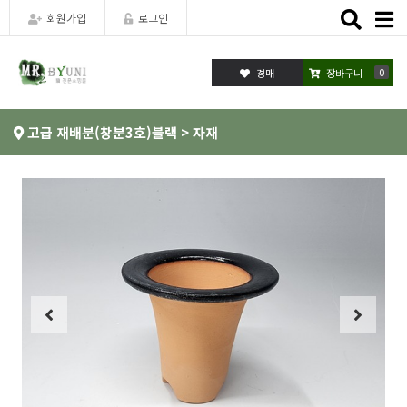
Toggle
회원가입
로그인
naviga
0
장바구니
고급 재배분(창분3호)블랙 > 자재