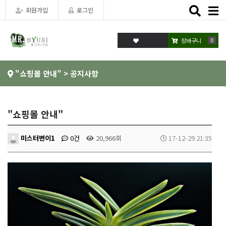
Toggle
회원가입
로그인
naviga
0
장바구니
"쇼핑몰 안내" > 공지사항
"쇼핑몰 안내"
미스터변이1
0건
20,966회
17-12-29 21:35