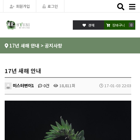
Toggle
회원가입
로그인
naviga
0
경매
장바구니
17년 새해 안내 > 공지사항
17년 새해 안내
미스터변이1
0건
18,811회
17-01-03 22:03