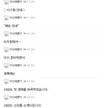
미스터변이
11,267
◇시스템 안내◇
미스터변이
15,450
"배송 안내"
미스터변이
16,164
비의청에서~~
미스터변이
18,163
다시 준비하면서
미스터변이
18,301
새해에는
미스터변이
19,081
19년도 첫 경매를 등록하였습니다.
미스터변이
18,911
18년도 신상품 소개드립니다.