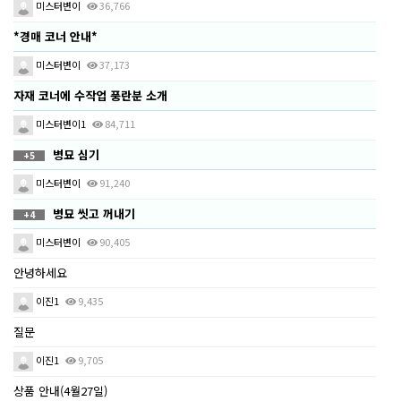
미스터변이
36,766
*경매 코너 안내*
미스터변이
37,173
자재 코너에 수작업 풍란분 소개
미스터변이1
84,711
병묘 심기
+5
미스터변이
91,240
병묘 씻고 꺼내기
+4
미스터변이
90,405
안녕하세요
이진1
9,435
질문
이진1
9,705
상품 안내(4월27일)